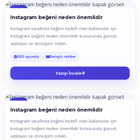
BLOG
Instagram beğeni neden önemlidir
Instagram tarafında beğeni hedefi olan kullanıcılar için
Instagram beğeni neden önemlidir konusunda güncel,
açıklayıcı ve dönüşüm odakl...
SEO uyumlu
Detaylı rehber
Yazıyı İncele
BLOG
Instagram beğeni neden önemlidir
Instagram tarafında beğeni hedefi olan kullanıcılar için
Instagram beğeni neden önemlidir konusunda güncel,
açıklayıcı ve dönüşüm odakl...