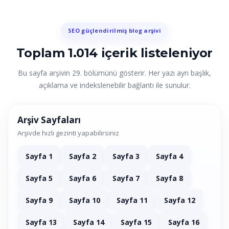
SEO güçlendirilmiş blog arşivi
Toplam 1.014 içerik listeleniyor
Bu sayfa arşivin 29. bölümünü gösterir. Her yazı ayrı başlık,
açıklama ve indekslenebilir bağlantı ile sunulur.
Arşiv Sayfaları
Arşivde hızlı gezinti yapabilirsiniz
Sayfa 1
Sayfa 2
Sayfa 3
Sayfa 4
Sayfa 5
Sayfa 6
Sayfa 7
Sayfa 8
Sayfa 9
Sayfa 10
Sayfa 11
Sayfa 12
Sayfa 13
Sayfa 14
Sayfa 15
Sayfa 16