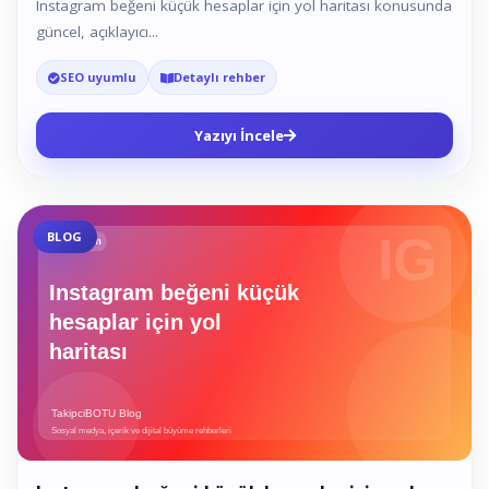
Instagram beğeni küçük hesaplar için yol haritası konusunda
güncel, açıklayıcı...
SEO uyumlu
Detaylı rehber
Yazıyı İncele
BLOG