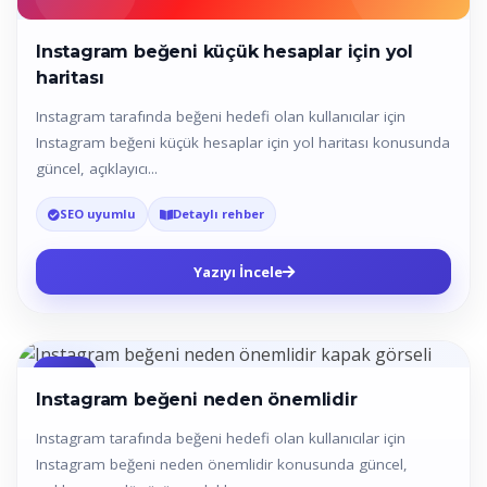
Instagram beğeni küçük hesaplar için yol
haritası
Instagram tarafında beğeni hedefi olan kullanıcılar için
Instagram beğeni küçük hesaplar için yol haritası konusunda
güncel, açıklayıcı...
SEO uyumlu
Detaylı rehber
Yazıyı İncele
BLOG
Instagram beğeni neden önemlidir
Instagram tarafında beğeni hedefi olan kullanıcılar için
Instagram beğeni neden önemlidir konusunda güncel,