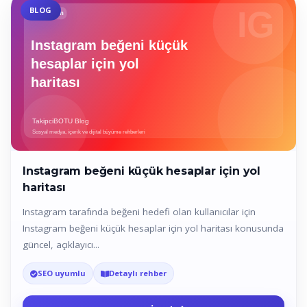
BLOG
Instagram beğeni küçük hesaplar için yol
haritası
Instagram tarafında beğeni hedefi olan kullanıcılar için
Instagram beğeni küçük hesaplar için yol haritası konusunda
güncel, açıklayıcı...
SEO uyumlu
Detaylı rehber