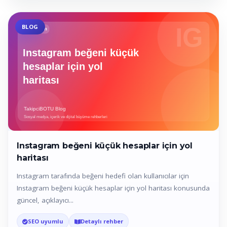
BLOG
Instagram beğeni küçük hesaplar için yol
haritası
Instagram tarafında beğeni hedefi olan kullanıcılar için
Instagram beğeni küçük hesaplar için yol haritası konusunda
güncel, açıklayıcı...
SEO uyumlu
Detaylı rehber