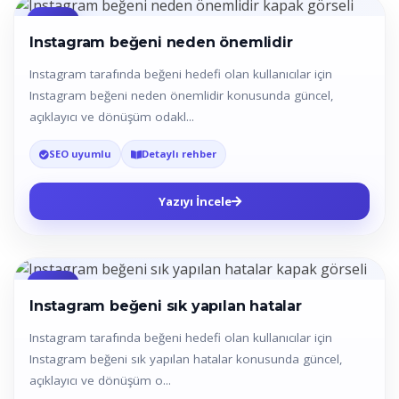
BLOG
Instagram beğeni neden önemlidir
Instagram tarafında beğeni hedefi olan kullanıcılar için
Instagram beğeni neden önemlidir konusunda güncel,
açıklayıcı ve dönüşüm odakl...
SEO uyumlu
Detaylı rehber
Yazıyı İncele
BLOG
Instagram beğeni sık yapılan hatalar
Instagram tarafında beğeni hedefi olan kullanıcılar için
Instagram beğeni sık yapılan hatalar konusunda güncel,
açıklayıcı ve dönüşüm o...