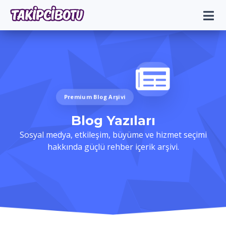
Premium Blog Arşivi
Blog Yazıları
Sosyal medya, etkileşim, büyüme ve hizmet seçimi
hakkında güçlü rehber içerik arşivi.