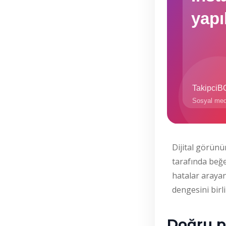
Dijital görünü
tarafında beğe
hatalar arayan 
dengesini birlik
Doğru pa