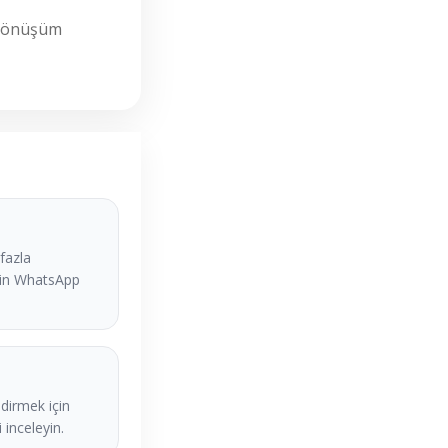
e dönüşüm
fazla
çin WhatsApp
dirmek için
 inceleyin.