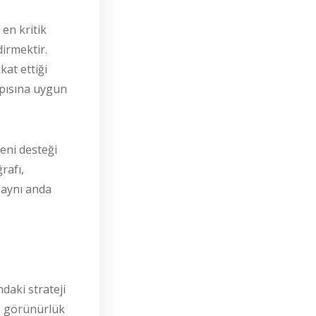
en kritik
dirmektir.
kat ettiği
apısına uygun
ğeni desteği
rafı,
a aynı anda
ndaki strateji
de görünürlük