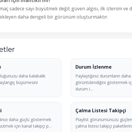
ları için mantıklı mı?
maç sadece sayı büyütmek değil; güven algısı, ilk izlenim v
stekleyen daha dengeli bir görünüm oluşturmaktır.
etler
e
Durum İzlenme
luğunuzu daha kalabalık
Paylaştığınız durumların daha 
aşlangıç büyümesini
görüntülendiğini göstermek i
durum i…
i
Çalma Listesi Takipçi
ınızı daha güçlü göstermek
Playlist görünümünüzü güçlen
yütmek için kanal takipçi p…
çalma listesi takipçi paketlerini