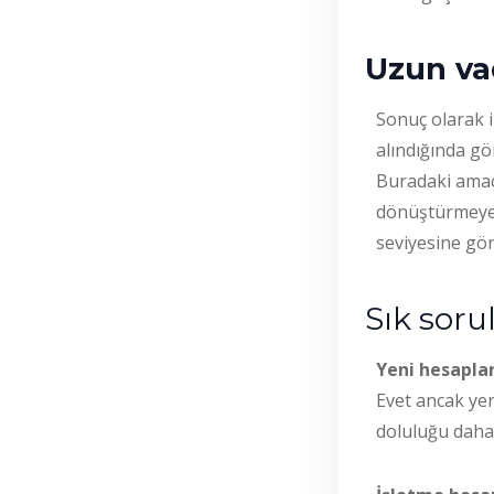
Uzun vad
Sonuç olarak i
alındığında gör
Buradaki amaç 
dönüştürmeye 
seviyesine gör
Sık soru
Yeni hesaplar
Evet ancak yen
doluluğu daha 