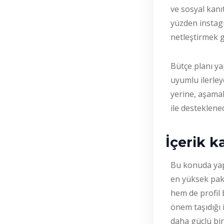
ve sosyal kanıt
yüzden instagr
netleştirmek g
Bütçe planı ya
uyumlu ilerle
yerine, aşamal
ile desteklene
İçerik k
Bu konuda yap
en yüksek pake
hem de profil 
önem taşıdığı 
daha güçlü bir