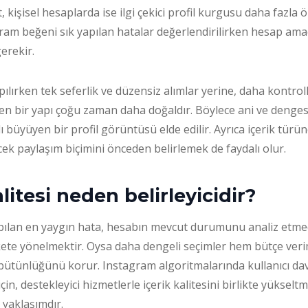
, kişisel hesaplarda ise ilgi çekici profil kurgusu daha fazla 
am beğeni sık yapılan hatalar değerlendirilirken hesap ama
erekir.
pılırken tek seferlik ve düzensiz alımlar yerine, daha kontroll
yen bir yapı çoğu zaman daha doğaldır. Böylece ani ve deng
ı büyüyen bir profil görüntüsü elde edilir. Ayrıca içerik tür
cek paylaşım biçimini önceden belirlemek de faydalı olur.
alitesi neden belirleyicidir?
ılan en yaygın hata, hesabın mevcut durumunu analiz etm
te yönelmektir. Oysa daha dengeli seçimler hem bütçe verimli
bütünlüğünü korur. Instagram algoritmalarında kullanıcı dav
için, destekleyici hizmetlerle içerik kalitesini birlikte yükse
 yaklaşımdır.