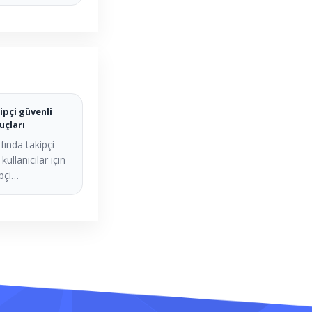
ipçi güvenli
uçları
fında takipçi
kullanıcılar için
ipçi…