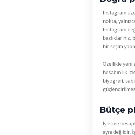
Instagram üzer
nokta, yalnızc
Instagram beğe
başlıklar hız
bir seçim yapm
Özellikle yeni
hesabın ilk izl
biyografi, sab
güçlendirilmes
Bütçe pl
İşletme hesapla
aynı değildir.