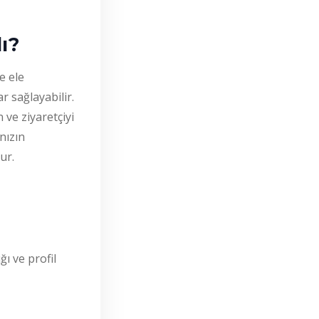
ı?
e ele
r sağlayabilir.
 ve ziyaretçiyi
nızın
ur.
ı ve profil