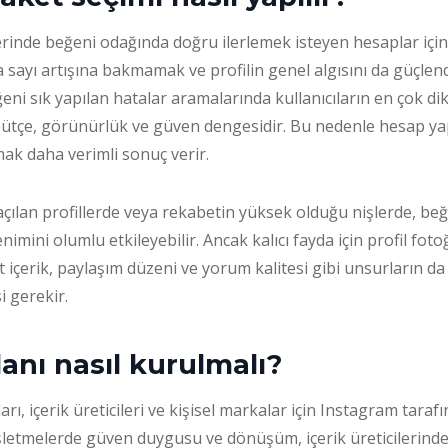
inde beğeni odağında doğru ilerlemek isteyen hesaplar için 
a sayı artışına bakmamak ve profilin genel algısını da güçlen
ni sık yapılan hatalar aramalarında kullanıcıların en çok dik
, bütçe, görünürlük ve güven dengesidir. Bu nedenle hesap y
ak daha verimli sonuç verir.
 açılan profillerde veya rekabetin yüksek olduğu nişlerde, be
enimini olumlu etkileyebilir. Ancak kalıcı fayda için profil fotoğ
it içerik, paylaşım düzeni ve yorum kalitesi gibi unsurların d
i gerekir.
anı nasıl kurulmalı?
rı, içerik üreticileri ve kişisel markalar için Instagram tarafı
 İşletmelerde güven duygusu ve dönüşüm, içerik üreticilerin