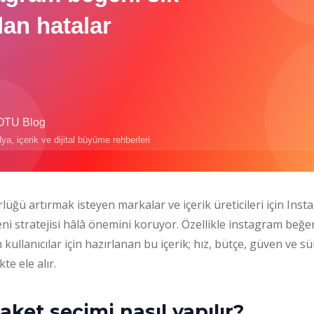
rlüğü artırmak isteyen markalar ve içerik üreticileri için Ins
ni stratejisi hâlâ önemini koruyor. Özellikle instagram beğen
kullanıcılar için hazırlanan bu içerik; hız, bütçe, güven ve sü
te ele alır.
ket seçimi nasıl yapılır?