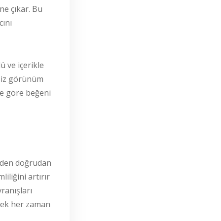
öne çıkar. Bu
cını
ü ve içerikle
esiz görünüm
üne göre beğeni
eden doğrudan
liğini artırır
ranışları
ltmek her zaman