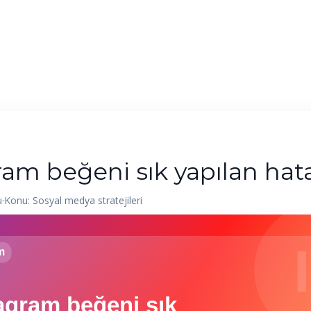
Ana Sayfa
Hizmetler
Blog
Kurumsal
ram beğeni sık yapılan hata
u
·
Konu: Sosyal medya stratejileri