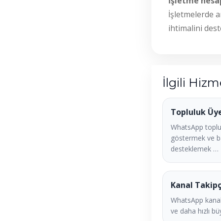
İşletme hesap
İşletmelerde a
ihtimalini de
İlgili Hizm
Topluluk Üy
WhatsApp toplu
göstermek ve b
desteklemek …
Kanal Takipç
WhatsApp kanal
ve daha hızlı bü