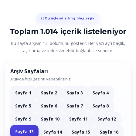
SEO güçlendirilmiş blog arşivi
Toplam 1.014 içerik listeleniyor
Bu sayfa arşivin 13. bölümünü gösterir. Her yazı ayrı başlık,
açıklama ve indekslenebilir bağlantı ile sunulur.
Arşiv Sayfaları
Arşivde hızlı gezinti yapabilirsiniz
Sayfa 1
Sayfa 2
Sayfa 3
Sayfa 4
Sayfa 5
Sayfa 6
Sayfa 7
Sayfa 8
Sayfa 9
Sayfa 10
Sayfa 11
Sayfa 12
Sayfa 13
Sayfa 14
Sayfa 15
Sayfa 16