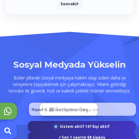
Sonraki
Sosyal Medyada Yükselin
Bizler yıllardır sosyal medyaya hakim olup sizleri daha iyi
seviyelere taşıyabilmek için çalışmaktayız. Yılların getirdiği
tecrübe ile güvenli, hızlı ve kaliteli şekilde hizmet vermekteyiz.
İletişime Geç
Yusuf G.
az önce Facebook Takipçi aldı
Sistem aktif
147
kişi aktif
TakipciBotu | | 2020
⚡
Son 1 saatte
68
sipariş