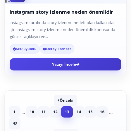
Instagram story izlenme neden önemlidir
Instagram tarafında story izlenme hedefi olan kullanıcılar
için Instagram story izlenme neden önemlidir konusunda
güncel, açıklayıcı ve...
SEO uyumlu
Detaylı rehber
Yazıyı İncele
Önceki
...
...
1
10
11
12
13
14
15
16
43