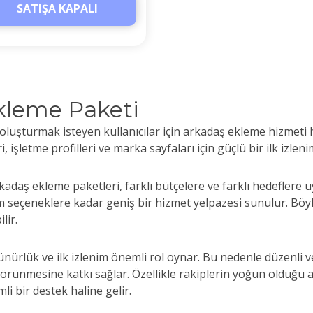
SATIŞA KAPALI
kleme Paketi
uşturmak isteyen kullanıcılar için arkadaş ekleme hizmeti h
eri, işletme profilleri ve marka sayfaları için güçlü bir ilk iz
aş ekleme paketleri, farklı bütçelere ve farklı hedeflere uy
 seçeneklere kadar geniş bir hizmet yelpazesi sunulur. Bö
lir.
ünürlük ve ilk izlenim önemli rol oynar. Bu nedenle düzenli 
görünmesine katkı sağlar. Özellikle rakiplerin yoğun oldu
li bir destek haline gelir.