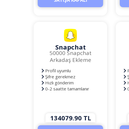
SATIŞA KAPALI
Snapchat
50000 Snapchat
Arkadaş Ekleme
Profil uyumlu
P
Şifre gerekmez
Ş
Hızlı gönderim
H
0-2 saatte tamamlanır
0
134079.90 TL