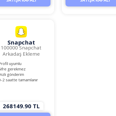
SATIŞA KAPALI
SATIŞA KAPALI
Snapchat
100000 Snapchat
Arkadaş Ekleme
rofil uyumlu
ifre gerekmez
ızlı gönderim
-2 saatte tamamlanır
268149.90 TL