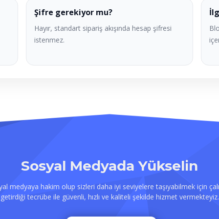
Şifre gerekiyor mu?
İl
Hayır, standart sipariş akışında hesap şifresi
Blo
istenmez.
içe
Sosyal Medyada Yükselin
osyal medyaya hakim olup sizleri daha iyi seviyelere taşıyabilmek için çalı
getirdiği tecrübe ile güvenli, hızlı ve kaliteli şekilde hizmet vermekteyiz.