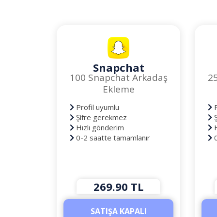
Snapchat
100 Snapchat Arkadaş
2
Ekleme
Profil uyumlu
P
Şifre gerekmez
Ş
Hızlı gönderim
H
0-2 saatte tamamlanır
0
269.90 TL
SATIŞA KAPALI