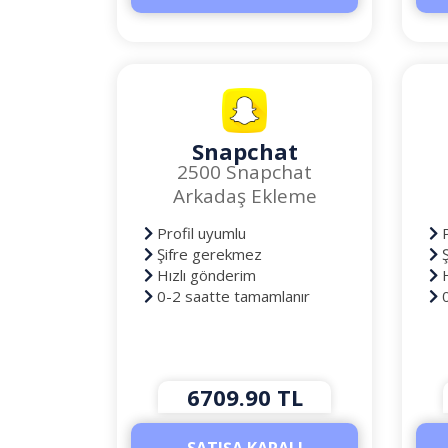
Snapchat
2500 Snapchat
Arkadaş Ekleme
Profil uyumlu
P
Şifre gerekmez
Ş
Hızlı gönderim
H
0-2 saatte tamamlanır
0
6709.90 TL