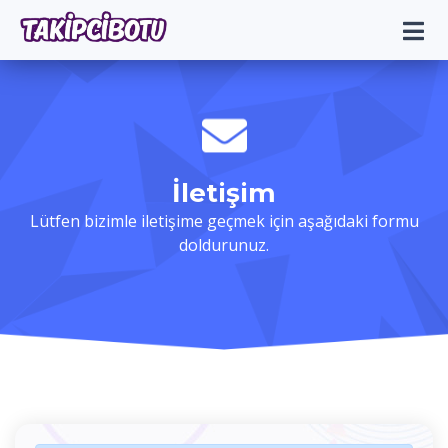
İletişim
Lütfen bizimle iletişime geçmek için aşağıdaki formu
doldurunuz.