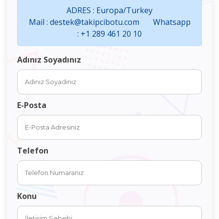
ADRES : Europa/Turkey
Mail : destek@takipcibotu.com Whatsapp
: +1 289 461 20 10
Adınız Soyadınız
E-Posta
Telefon
Konu