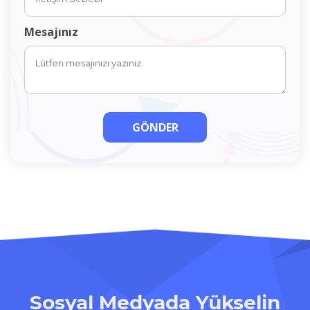
Mesajınız
GÖNDER
Sosyal Medyada Yükselin