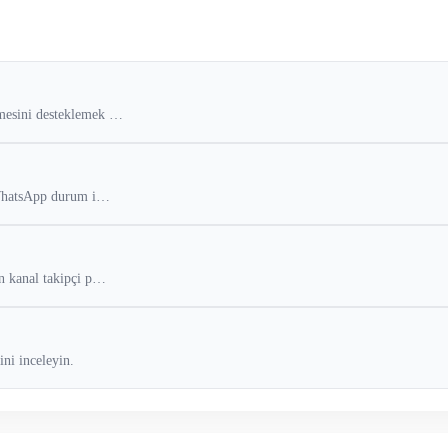
mesini desteklemek …
n WhatsApp durum i…
n kanal takipçi p…
ini inceleyin.