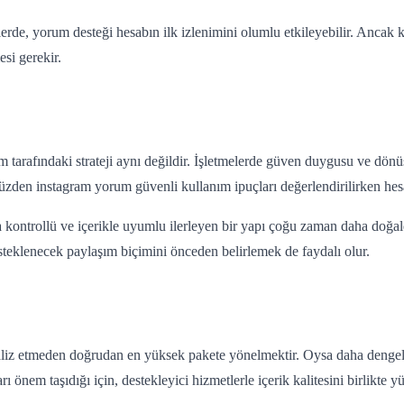
rde, yorum desteği hesabın ilk izlenimini olumlu etkileyebilir. Ancak kalı
si gerekir.
gram tarafındaki strateji aynı değildir. İşletmelerde güven duygusu ve dönü
 yüzden instagram yorum güvenli kullanım ipuçları değerlendirilirken hes
aha kontrollü ve içerikle uyumlu ilerleyen bir yapı çoğu zaman daha doğ
desteklenecek paylaşım biçimini önceden belirlemek de faydalı olur.
z etmeden doğrudan en yüksek pakete yönelmektir. Oysa daha dengeli se
ı önem taşıdığı için, destekleyici hizmetlerle içerik kalitesini birlikte