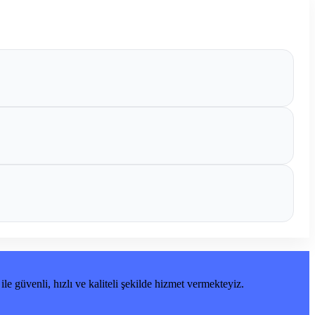
ile güvenli, hızlı ve kaliteli şekilde hizmet vermekteyiz.