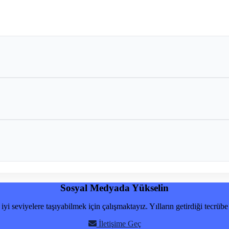
Sosyal Medyada Yükselin
yi seviyelere taşıyabilmek için çalışmaktayız. Yılların getirdiği tecrübe 
İletişime Geç