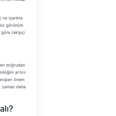
ü ve içerikle
esiz görünüm
e göre takipçi
den doğrudan
liğini artırır
anışları önem
her zaman daha
alı?