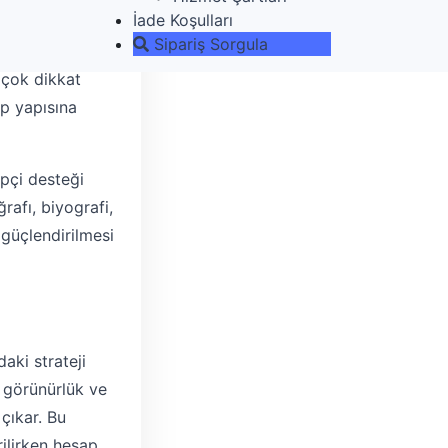
İade Koşulları
n kritik nokta,
Sipariş Sorgula
ir. Instagram
 çok dikkat
ap yapısına
ipçi desteği
ğrafı, biyografi,
 güçlendirilmesi
daki strateji
e görünürlük ve
 çıkar. Bu
ilirken hesap