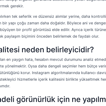
irmek gerekir.
lırken tek seferlik ve düzensiz alımlar yerine, daha kontroll
en bir yapı çoğu zaman daha doğaldır. Böylece ani ve deng
büyüyen bir profil görüntüsü elde edilir. Ayrıca içerik türün
ek paylaşım biçimini önceden belirlemek de faydalı olur.
alitesi neden belirleyicidir?
lan en yaygın hata, hesabın mevcut durumunu analiz etme
e yönelmektir. Oysa daha dengeli seçimler hem bütçe verimli
ütünlüğünü korur. Instagram algoritmalarında kullanıcı davr
estekleyici hizmetlerle içerik kalitesini birlikte yükseltmek 
ımdır.
deli görünürlük için ne yapılm