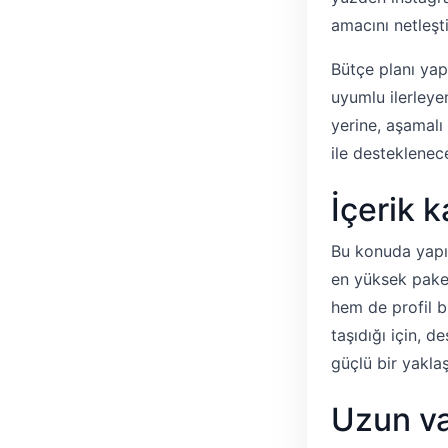
amacını netleşt
Bütçe planı yapı
uyumlu ilerley
yerine, aşamalı 
ile desteklenec
İçerik k
Bu konuda yapı
en yüksek paket
hem de profil b
taşıdığı için, d
güçlü bir yaklaş
Uzun va