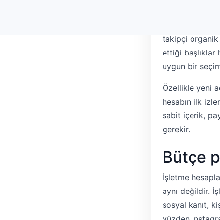
Instagram üzeri
yalnızca sayı a
takipçi organik
ettiği başlıkla
uygun bir seçim
Özellikle yeni 
hesabın ilk izle
sabit içerik, p
gerekir.
Bütçe p
İşletme hesaplar
aynı değildir. 
sosyal kanıt, ki
yüzden instagra