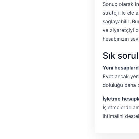
Sonuç olarak i
strateji ile ele
sağlayabilir. B
ve ziyaretçiyi 
hesabınızın sev
Sık soru
Yeni hesaplarda
Evet ancak yeni
doluluğu daha d
İşletme hesapla
İşletmelerde am
ihtimalini dest