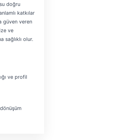
usu doğru
anlamlı katkılar
ha güven veren
ize ve
 sağlıklı olur.
ğı ve profil
e dönüşüm