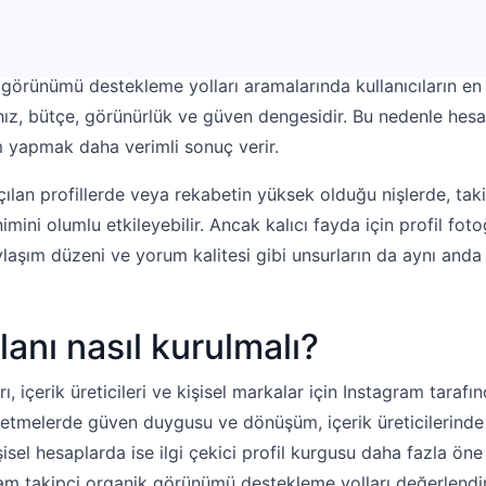
nde takipçi odağında doğru ilerlemek isteyen hesaplar için e
rtışına bakmamak ve profilin genel algısını da güçlendirmekt
 görünümü destekleme yolları aramalarında kullanıcıların en
r hız, bütçe, görünürlük ve güven dengesidir. Bu nedenle hes
 yapmak daha verimli sonuç verir.
açılan profillerde veya rekabetin yüksek olduğu nişlerde, tak
nimini olumlu etkileyebilir. Ancak kalıcı fayda için profil foto
aylaşım düzeni ve yorum kalitesi gibi unsurların da aynı anda
lanı nasıl kurulmalı?
ı, içerik üreticileri ve kişisel markalar için Instagram tarafın
İşletmelerde güven duygusu ve dönüşüm, içerik üreticilerind
şisel hesaplarda ise ilgi çekici profil kurgusu daha fazla öne
m takipçi organik görünümü destekleme yolları değerlendir