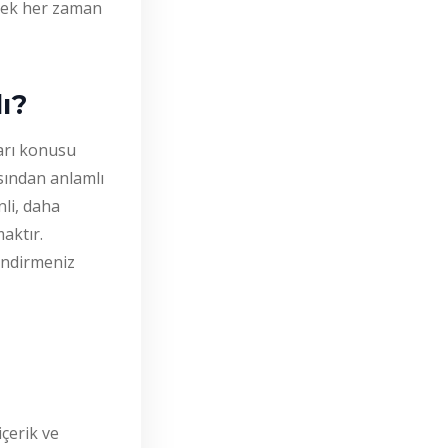
ltmek her zaman
ı?
arı konusu
ısından anlamlı
nli, daha
aktır.
endirmeniz
çerik ve