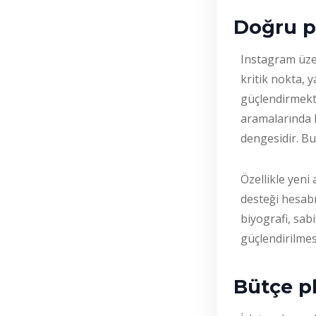
Doğru pa
Instagram üzer
kritik nokta, 
güçlendirmekt
aramalarında k
dengesidir. B
Özellikle yeni
desteği hesabın
biyografi, sab
güçlendirilmes
Bütçe pl