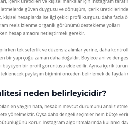
rı, içerik üreticileri ve kişisel markalar için Instagram tarafı
 İşletmelerde güven duygusu ve dönüşüm, içerik üreticilerin
, kişisel hesaplarda ise ilgi çekici profil kurgusu daha fazla 
ram reels izlenme organik görünümü destekleme yolları
rken hesap amacını netleştirmek gerekir.
pılırken tek seferlik ve düzensiz alımlar yerine, daha kontroll
yen bir yapı çoğu zaman daha doğaldır. Böylece ani ve deng
ı büyüyen bir profil görüntüsü elde edilir. Ayrıca içerik türü
steklenecek paylaşım biçimini önceden belirlemek de faydalı 
alitesi neden belirleyicidir?
ılan en yaygın hata, hesabın mevcut durumunu analiz etm
te yönelmektir. Oysa daha dengeli seçimler hem bütçe verimli
bütünlüğünü korur. Instagram algoritmalarında kullanıcı dav