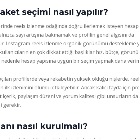
ket seçimi nasıl yapılır?
inde reels izlenme odağında doğru ilerlemek isteyen hesapl
yalnızca sayı artışına bakmamak ve profilin genel algısını da
ir. Instagram reels izlenme organik görünümü destekleme y
ullanıcıların en çok dikkat ettiği başlıklar hız, bütçe, görün
u nedenle hesap yapısına uygun bir seçim yapmak daha veriml
 açılan profillerde veya rekabetin yüksek olduğu nişlerde, ree
 ilk izlenimini olumlu etkileyebilir. Ancak kalıcı fayda için pro
it içerik, paylaşım düzeni ve yorum kalitesi gibi unsurların d
i gerekir.
anı nasıl kurulmalı?