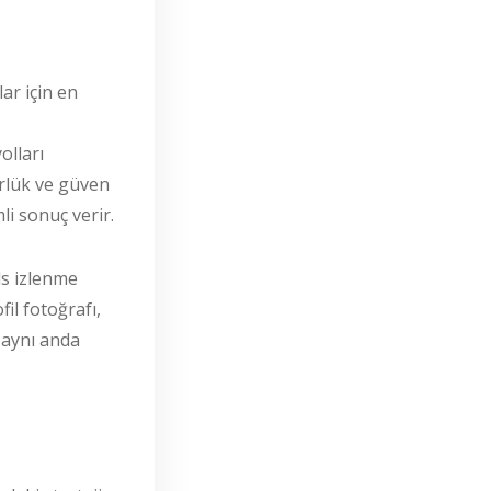
ar için en
olları
ürlük ve güven
i sonuç verir.
ls izlenme
fil fotoğrafı,
a aynı anda