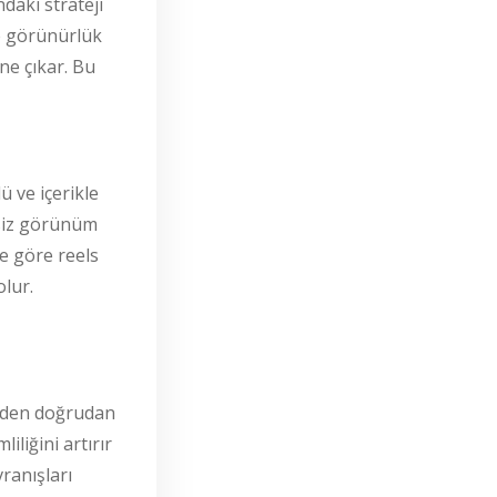
ndaki strateji
de görünürlük
öne çıkar. Bu
ü ve içerikle
esiz görünüm
ne göre reels
olur.
eden doğrudan
liğini artırır
ranışları