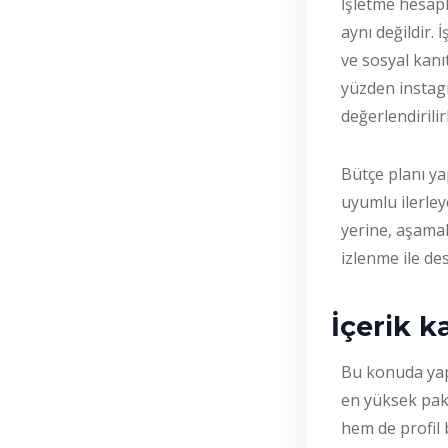
İşletme hesapla
aynı değildir.
ve sosyal kanıt
yüzden instag
değerlendirili
Bütçe planı ya
uyumlu ilerle
yerine, aşamal
izlenme ile de
İçerik k
Bu konuda yap
en yüksek pake
hem de profil 