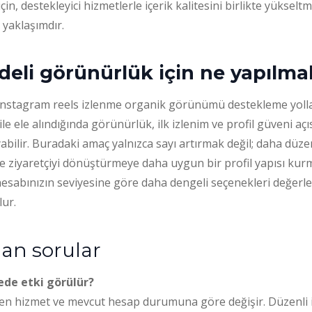
için, destekleyici hizmetlerle içerik kalitesini birlikte yükse
 yaklaşımdır.
eli görünürlük için ne yapılmal
instagram reels izlenme organik görünümü destekleme yoll
ile ele alındığında görünürlük, ilk izlenim ve profil güveni aç
yabilir. Buradaki amaç yalnızca sayı artırmak değil; daha düze
 ziyaretçiyi dönüştürmeye daha uygun bir profil yapısı kurm
hesabınızın seviyesine göre daha dengeli seçenekleri değerl
lur.
lan sorular
ede etki görülür?
çilen hizmet ve mevcut hesap durumuna göre değişir. Düzenli i