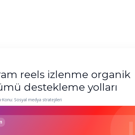
Ana Sayfa
Hizmetler
Blog
Kurumsal
ram reels izlenme organik
mü destekleme yolları
u
·
Konu: Sosyal medya stratejileri