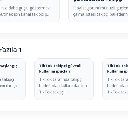
ınızı daha güçlü göstermek
Playlist görünümünüzü güçlen
yütmek için kanal takipçi p…
çalma listesi takipçi paketlerini
Yazıları
başlangıç
TikTok takipçi güvenli
TikTok tak
kullanım ipuçları
kullanım ip
 takipçi
TikTok tarafında takipçi
TikTok tara
nıcılar için
hedefi olan kullanıcılar için
hedefi olan 
TikTok takipçi…
TikTok tak