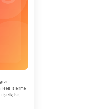
tagram
m reels izlenme
içerik; hız,