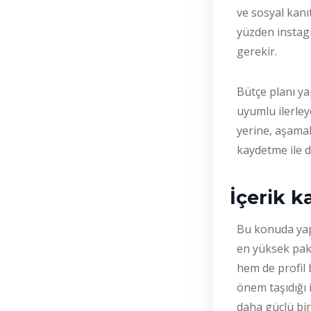
ve sosyal kanıt
yüzden instagr
gerekir.
Bütçe planı ya
uyumlu ilerle
yerine, aşamal
kaydetme ile d
İçerik k
Bu konuda yap
en yüksek pake
hem de profil 
önem taşıdığı 
daha güçlü bir