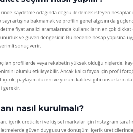
rinde kaydetme odağında doğru ilerlemek isteyen hesaplar iç
a sayı artışına bakmamak ve profilin genel algısını da güçlen
etme fiyat analizi aramalarında kullanıcıların en çok dikkat e
örünürlük ve güven dengesidir. Bu nedenle hesap yapısına uy
erimli sonuç verir.
 açılan profillerde veya rekabetin yüksek olduğu nişlerde, ka
enimini olumlu etkileyebilir. Ancak kalıcı fayda için profil fotoğ
it içerik, paylaşım düzeni ve yorum kalitesi gibi unsurların d
i gerekir.
anı nasıl kurulmalı?
rı, içerik üreticileri ve kişisel markalar için Instagram tarafı
 İşletmelerde güven duygusu ve dönüşüm, içerik üreticilerin