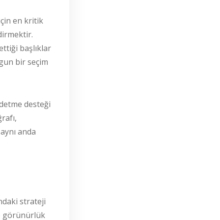
in en kritik
dirmektir.
ttiği başlıklar
gun bir seçim
ydetme desteği
rafı,
a aynı anda
ndaki strateji
de görünürlük