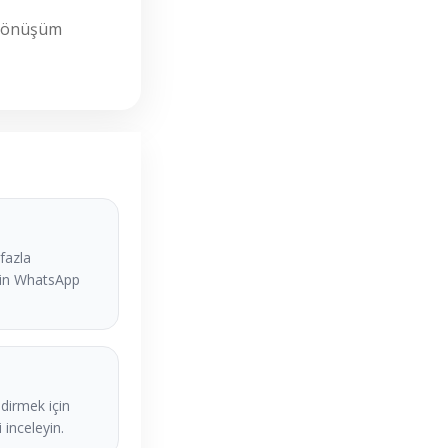
e dönüşüm
fazla
çin WhatsApp
dirmek için
 inceleyin.