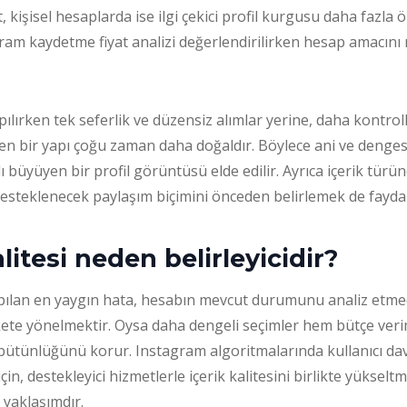
, kişisel hesaplarda ise ilgi çekici profil kurgusu daha fazla 
am kaydetme fiyat analizi değerlendirilirken hesap amacını
pılırken tek seferlik ve düzensiz alımlar yerine, daha kontroll
yen bir yapı çoğu zaman daha doğaldır. Böylece ani ve deng
ı büyüyen bir profil görüntüsü elde edilir. Ayrıca içerik türü
esteklenecek paylaşım biçimini önceden belirlemek de faydalı
alitesi neden belirleyicidir?
ılan en yaygın hata, hesabın mevcut durumunu analiz etm
te yönelmektir. Oysa daha dengeli seçimler hem bütçe verimli
bütünlüğünü korur. Instagram algoritmalarında kullanıcı dav
için, destekleyici hizmetlerle içerik kalitesini birlikte yükse
 yaklaşımdır.