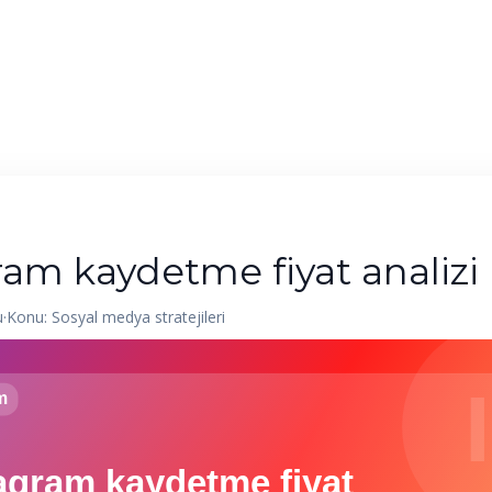
Ana Sayfa
Hizmetler
Blog
Kurumsal
ram kaydetme fiyat analizi
u
·
Konu: Sosyal medya stratejileri