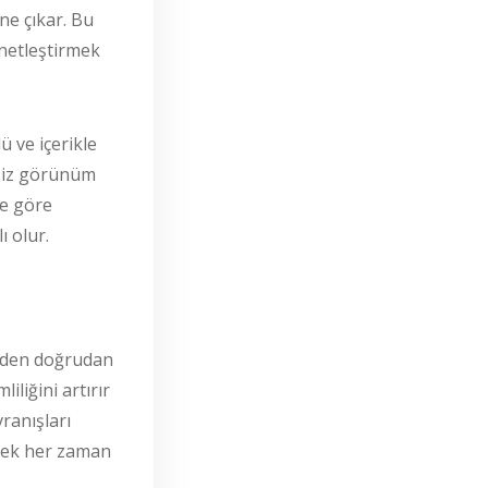
öne çıkar. Bu
 netleştirmek
ü ve içerikle
esiz görünüm
ne göre
 olur.
eden doğrudan
liğini artırır
ranışları
ltmek her zaman