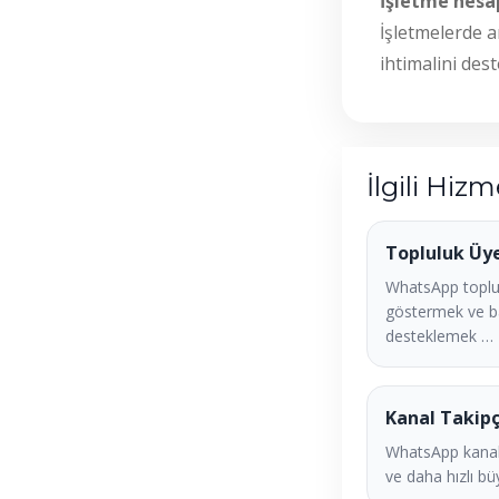
İşletme hesap
İşletmelerde a
ihtimalini de
İlgili Hizm
Topluluk Üy
WhatsApp toplu
göstermek ve b
desteklemek …
Kanal Takipç
WhatsApp kanal
ve daha hızlı bü