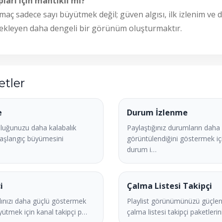
ları için mantıklı mı?
maç sadece sayı büyütmek değil; güven algısı, ilk izlenim v
stekleyen daha dengeli bir görünüm oluşturmaktır.
etler
e
Durum İzlenme
luğunuzu daha kalabalık
Paylaştığınız durumların daha 
aşlangıç büyümesini
görüntülendiğini göstermek i
durum i…
i
Çalma Listesi Takipçi
ınızı daha güçlü göstermek
Playlist görünümünüzü güçlen
yütmek için kanal takipçi p…
çalma listesi takipçi paketlerini