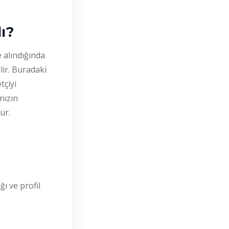
ı?
 alındığında
lir. Buradaki
tçiyi
nızın
ur.
ı ve profil