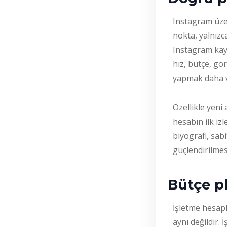
Instagram üze
nokta, yalnızc
Instagram kayd
hız, bütçe, g
yapmak daha v
Özellikle yeni
hesabın ilk izl
biyografi, sab
güçlendirilmes
Bütçe pl
İşletme hesapla
aynı değildir.