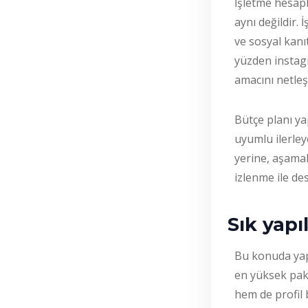
İşletme hesapla
aynı değildir.
ve sosyal kanıt
yüzden instag
amacını netleş
Bütçe planı ya
uyumlu ilerle
yerine, aşamal
izlenme ile de
Sık yapı
Bu konuda yap
en yüksek pake
hem de profil 