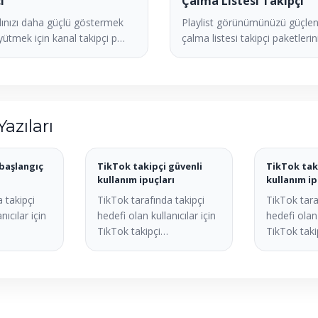
i
Çalma Listesi Takipçi
ınızı daha güçlü göstermek
Playlist görünümünüzü güçlen
yütmek için kanal takipçi p…
çalma listesi takipçi paketlerini
Yazıları
başlangıç
TikTok takipçi güvenli
TikTok tak
kullanım ipuçları
kullanım ip
 takipçi
TikTok tarafında takipçi
TikTok tara
nıcılar için
hedefi olan kullanıcılar için
hedefi olan 
TikTok takipçi…
TikTok tak