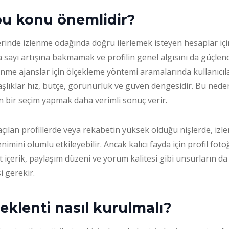
u konu önemlidir?
inde izlenme odağında doğru ilerlemek isteyen hesaplar için
a sayı artışına bakmamak ve profilin genel algısını da güçlen
nme ajanslar için ölçekleme yöntemi aramalarında kullanıcıl
başlıklar hız, bütçe, görünürlük ve güven dengesidir. Bu ned
 bir seçim yapmak daha verimli sonuç verir.
 açılan profillerde veya rekabetin yüksek olduğu nişlerde, iz
enimini olumlu etkileyebilir. Ancak kalıcı fayda için profil fotoğ
it içerik, paylaşım düzeni ve yorum kalitesi gibi unsurların d
i gerekir.
klenti nasıl kurulmalı?