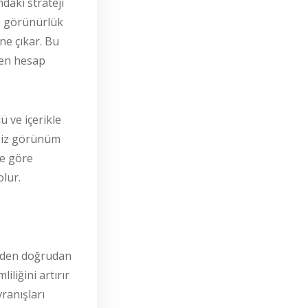
ndaki strateji
de görünürlük
öne çıkar. Bu
ken hesap
ü ve içerikle
esiz görünüm
ne göre
olur.
eden doğrudan
liğini artırır
ranışları