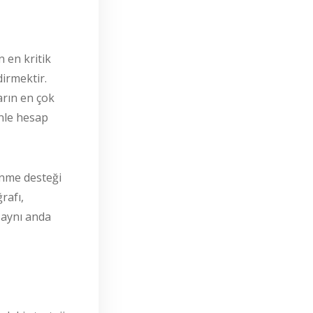
 en kritik
dirmektir.
arın en çok
enle hesap
lenme desteği
rafı,
a aynı anda