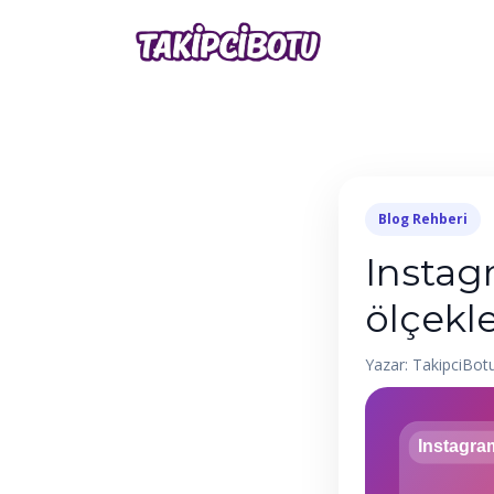
Blog Rehberi
Instag
ölçekl
Yazar: TakipciBot