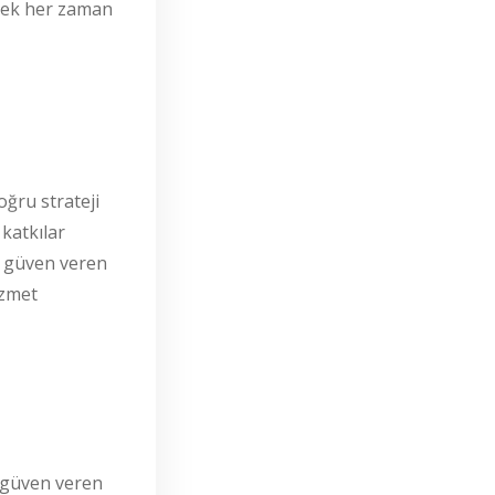
ltmek her zaman
ğru strateji
 katkılar
ha güven veren
izmet
ve güven veren