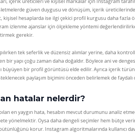
rı, içerik üreticileri ve kişisel markalar için Instagram tarafı
 İşletmelerde güven duygusu ve dönüşüm, içerik üreticilerin
, kişisel hesaplarda ise ilgi çekici profil kurgusu daha fazla 
ram izlenme ajanslar için ölçekleme yöntemi değerlendirilir
tirmek gerekir.
pılırken tek seferlik ve düzensiz alımlar yerine, daha kontroll
yen bir yapı çoğu zaman daha doğaldır. Böylece ani ve deng
ı büyüyen bir profil görüntüsü elde edilir. Ayrıca içerik türü
steklenecek paylaşım biçimini önceden belirlemek de faydalı 
lan hatalar nelerdir?
ılan en yaygın hata, hesabın mevcut durumunu analiz etm
te yönelmektir. Oysa daha dengeli seçimler hem bütçe verimli
bütünlüğünü korur. Instagram algoritmalarında kullanıcı dav