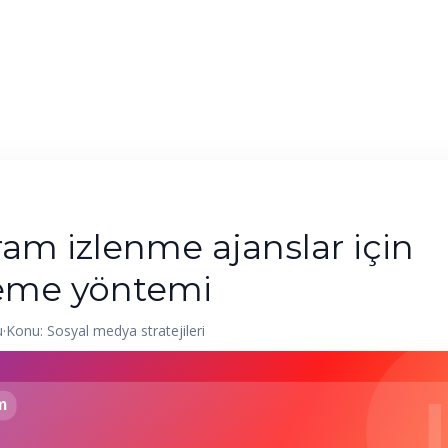
Ana Sayfa
Hizmetler
Blog
Kurumsal
ram izlenme ajanslar için
eme yöntemi
u
·
Konu: Sosyal medya stratejileri