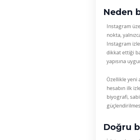
Neden b
Instagram üzer
nokta, yalnızc
Instagram izle
dikkat ettiği 
yapısına uygun
Özellikle yeni
hesabın ilk izl
biyografi, sab
güçlendirilmes
Doğru be